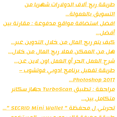
طريقة ربح آلاف الدولارات شهريا من
التسويق بالعمولة...
افضل استضافة مواقع مدفوعة : مقارنة بين
أفضل...
كيف يتم ربح المال من خلال التدوين عبر...
هل من الممكن فعلا ربح المال من خلال...
شرح العمل الحر أو العمل اون لاين عن...
طريقة تفعيل برنامج ادوبي فوتشوب –
Photoshop 2017...
مراجعة : تطبيق TurboScan جهاز سكانر
متكامل بين...
تجربتي ل محفظة ” SECRID Mini Wallet ”...